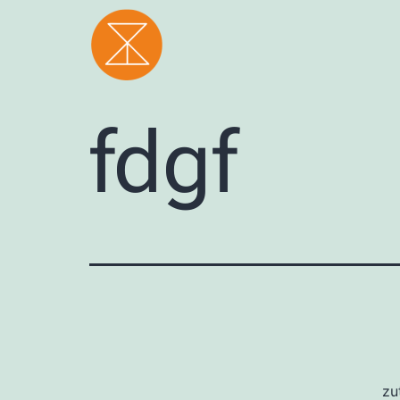
fdgf
zu